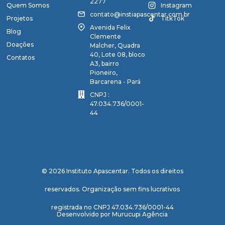
2277
Quem Somos
Instagram
contato@instiapascentar.com.br
Projetos
TitkTok
Avenida Felix
Blog
Clemente
Doações
Malcher, Quadra
40, Lote 08, bloco
Contatos
A3, bairro
Pioneiro,
Barcarena - Pará
CNPJ :
47.034.736/0001-
44
© 2026 Instituto Apascentar. Todos os direitos
reservados. Organização sem fins lucrativos
registrada no CNPJ 47.034.736/0001-44
Desenvolvido por
Murucupi Agência